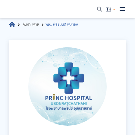
TH
ค้นหาแพทย์
พญ. พัลยมนต์ พุ่มทอง