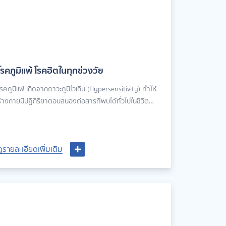
โรคภูมิแพ้ โรคฮิตในทุกช่วงวัย
โรคภูมิแพ้ เกิดจากภาวะภูมิไวเกิน (Hypersensitivity) ทำให้
ร่างกายมีปฏิกิริยาตอบสนองต่อสารที่พบได้ทั่วไปในชีวิต
ระจำวัน ซึ่งคนทั่วไปจะไม่มีปฏิกิริยาต่อสิ่งเหล่านี้ เช่น อาหาร
ไรฝุ่น ขนสัตว์เลี้ยงในบ้าน ละอองเกสร อาการของโรคอาจเกิด
ขึ้นกับระบบใดระบบหนึ่งของร่างกาย หรือเกิดขึ้นพร้อมกัน
ดูรายละเอียดเพิ่มเติม
ดูรายละเอียดเพิ่มเติม
หลายระบบ มักจะเป็นเรื้อรัง ความรุนแรงมีตั้งแต่รบกวนชีวิต
ระจำวันเล็กน้อย ไปจนถึงขั้นที่อันตรายถึงแก่ชีวิต