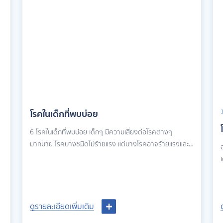
โรคในเด็กที่พบบ่อย
6 โรคในเด็กที่พบบ่อย เด็กๆ มีความเสี่ยงต่อโรคต่างๆ
มากมาย โรคบางชนิดไม่ร้ายแรง แต่บางโรคอาจร้ายแรงและ
เป็นอันตรายถึงชีวิตได้ สิ่งสำคัญคือต้องตระหนักถึง
เ
สัญญาณเตือนของโรคต่างๆ และรีบพบแพทย์หากเกิดความ
น
ผิดปกติ
ุ
ดูรายละเอียดเพิ่มเติม
ดูรายละเอียดเพิ่มเติม
ล