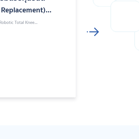
25 ที่ทุกคนต้องรู้!
ต้อง Wellness จึงสำคัญและเป็นเทรนด์ที่กำลังมาแรง เพราะ 77%
การเสียชีวิตในไทยมาจากโรค NCDs (เบาหวาน ความดัน มะเร็ง ฯลฯ)
เกิดจากพฤติกรรมการใช้ชีวิต Wellness ช่วยปรับพฤติกรรม ดูแล
นาการ ออกกำลังกาย คุมน้ำหนัก และใช้เทคโนโลยีทางการแพทย์
นพ. พลธวัช ลาภประกอบกิจ
่อสุขภาพดีในทุก ๆ วัน
ายละเอียดเพิ่มเติม