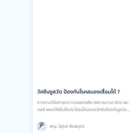
วัคซีนงูสวัด ป้องกันโรคสมองเสื่อมได้ ?
จากงานวิจัยล่าสุดจากออสเตรเลีย สหราชอาณาจักร และ
เวลส์ แสดงให้เห็นถึงประโยชน์ใหม่ของวัคซีนป้องกันงูสวัด
(Shingles Vaccine) นอกเหนือจากการป้องกันโรคผิวหนังที่
เราคุ้นเคย นั่นคือ การลดความเสี่ยงของการเกิดภาวะสมอง
พญ. นิลุบล พิมพบุตร
พญ. นิลุบล พิมพบุตร
เสื่อมในผู้สูงอายุ โดยผลการศึกษาที่สำคัญจาก 3 ประเทศ