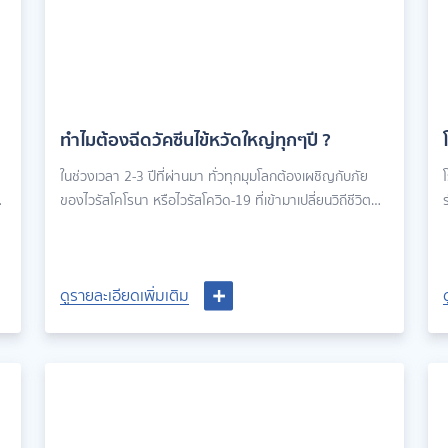
ทำไมต้องฉีดวัคซีนไข้หวัดใหญ่ทุกๆปี ?
ในช่วงเวลา 2-3 ปีที่ผ่านมา ทั่วทุกมุมโลกต้องเผชิญกับภัย
ของไวรัสโคโรนา หรือไวรัสโควิด-19 ที่เข้ามาเปลี่ยนวิถีชีวิต
ร
ของทุกคน ให้ต้องใช้ชีวิตด้วยความระมัดระวังและอยาก
ป
ลำบาก เพราะไวรัสโควิด-19 ได้คร่าชีวิตผู้คนไปไม่น้อยเลยที
เดียว
ดูรายละเอียดเพิ่มเติม
ดูรายละเอียดเพิ่มเติม
ป