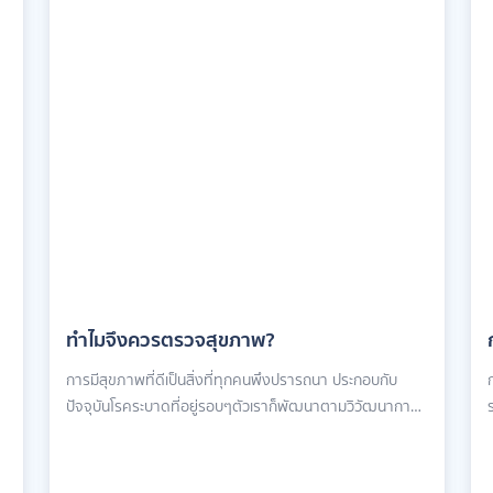
ทำไมจึงควรตรวจสุขภาพ?
การมีสุขภาพที่ดีเป็นสิ่งที่ทุกคนพึงปรารถนา ประกอบกับ
ปัจจุบันโรคระบาดที่อยู่รอบๆตัวเราก็พัฒนาตามวิวัฒนาการ
ร
ของมนุษย์ เราจึงต้องใส่ใจในการดูแลสุขภาพเพื่อป้องกันไม่ให้
เกิดโรคภัยไข้เจ็บจะดีที่สุด กลุ่มโรคไม่ติดต่อเรื้อรัง หรือเรียก
อีกอย่างว่า โรค NCDs เป็นเหมือนภัยเงียบของสุขภาพที่อยู่