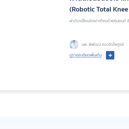
20
ทำไม
ของ
ที่
โภช
เพื
ดูร